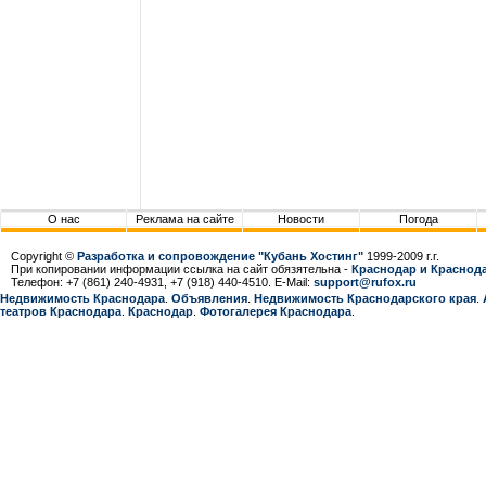
О нас
Реклама на сайте
Новости
Погода
Copyright ©
Разработка и сопровождение "Кубань Хостинг"
1999-2009 г.г.
При копировании информации ссылка на сайт обязятельна -
Краснодар и Краснода
Телефон: +7 (861) 240-4931, +7 (918) 440-4510. E-Mail:
support@rufox.ru
Недвижимость Краснодара
.
Объявления
.
Недвижимость Краснодарcкого края
.
театров Краснодара
.
Краснодар
.
Фотогалерея Краснодара
.