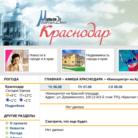
Новости в
Недвижимость
городе и в крае
города и края
ПОГОДА
ГЛАВНАЯ
>
АФИША КРАСНОДАРА
>
«Киноцентр» на К
Краснодар
Чт 06.08
Пт 07.08
Сб 08.08
Сегодня
Завтра
«Киноцентр» на Красной площади
+9
°С
+13
°С
Адрес: ул. Дзержинского, 100 (2-й/3-й этаж ТРЦ «Красная
+1
°С
+1
°С
Подробнее
Нет данных
ДРУГИЕ РАЗДЕЛЫ
Смотрите, что еще будет.
О проекте
Новости
Нет данных
Погода