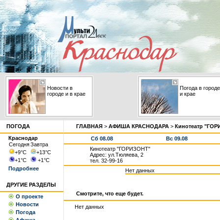
Новости в
Погода в городе
городе и в крае
и крае
ПОГОДА
ГЛАВНАЯ
>
АФИША КРАСНОДАРА
>
Кинотеатр "ГОР
Краснодар
Сб 08.08
Вс 09.08
Сегодня
Завтра
Кинотеатр "ГОРИЗОНТ"
+9
°С
+13
°С
Адрес: ул.Тюляева, 2
+1
°С
+1
°С
тел. 32-99-16
Подробнее
Нет данных
ДРУГИЕ РАЗДЕЛЫ
Смотрите, что еще будет.
О проекте
Новости
Нет данных
Погода