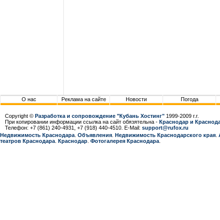
О нас
Реклама на сайте
Новости
Погода
Copyright ©
Разработка и сопровождение "Кубань Хостинг"
1999-2009 г.г.
При копировании информации ссылка на сайт обязятельна -
Краснодар и Краснода
Телефон: +7 (861) 240-4931, +7 (918) 440-4510. E-Mail:
support@rufox.ru
Недвижимость Краснодара
.
Объявления
.
Недвижимость Краснодарcкого края
.
театров Краснодара
.
Краснодар
.
Фотогалерея Краснодара
.