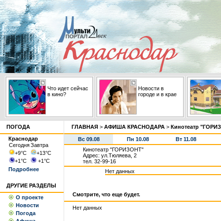
Что идет сейчас
Новости в
в кино?
городе и в крае
ПОГОДА
ГЛАВНАЯ
>
АФИША КРАСНОДАРА
>
Кинотеатр "ГОРИ
Краснодар
Вс 09.08
Пн 10.08
Вт 11.08
Сегодня
Завтра
Кинотеатр "ГОРИЗОНТ"
+9
°С
+13
°С
Адрес: ул.Тюляева, 2
+1
°С
+1
°С
тел. 32-99-16
Подробнее
Нет данных
ДРУГИЕ РАЗДЕЛЫ
Смотрите, что еще будет.
О проекте
Новости
Нет данных
Погода