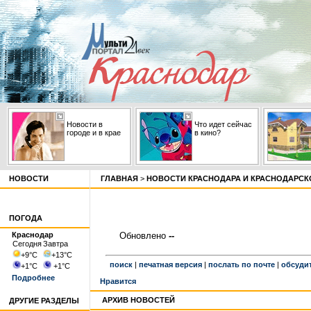
Новости в
Что идет сейчас
городе и в крае
в кино?
НОВОСТИ
ГЛАВНАЯ
>
НОВОСТИ КРАСНОДАРА И КРАСНОДАРСК
ПОГОДА
Краснодар
Обновлено
--
Сегодня
Завтра
+9
°С
+13
°С
поиск
|
печатная версия
|
послать по почте
|
обсуди
+1
°С
+1
°С
Подробнее
Нравится
АРХИВ НОВОСТЕЙ
ДРУГИЕ РАЗДЕЛЫ