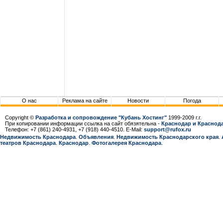
О нас
Реклама на сайте
Новости
Погода
Copyright ©
Разработка и сопровождение "Кубань Хостинг"
1999-2009 г.г.
При копировании информации ссылка на сайт обязятельна -
Краснодар и Краснода
Телефон: +7 (861) 240-4931, +7 (918) 440-4510. E-Mail:
support@rufox.ru
Недвижимость Краснодара
.
Объявления
.
Недвижимость Краснодарcкого края
.
театров Краснодара
.
Краснодар
.
Фотогалерея Краснодара
.