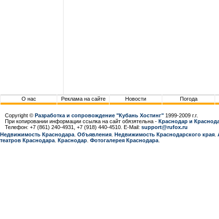
О нас
Реклама на сайте
Новости
Погода
Copyright ©
Разработка и сопровождение "Кубань Хостинг"
1999-2009 г.г.
При копировании информации ссылка на сайт обязятельна -
Краснодар и Краснода
Телефон: +7 (861) 240-4931, +7 (918) 440-4510. E-Mail:
support@rufox.ru
Недвижимость Краснодара
.
Объявления
.
Недвижимость Краснодарcкого края
.
театров Краснодара
.
Краснодар
.
Фотогалерея Краснодара
.