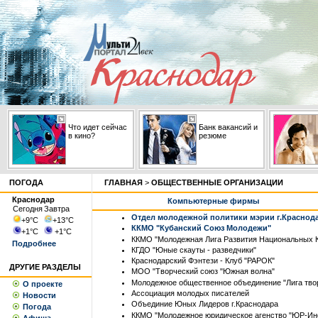
Что идет сейчас
Банк вакансий и
в кино?
резюме
ПОГОДА
ГЛАВНАЯ
>
ОБЩЕСТВЕННЫЕ ОРГАНИЗАЦИИ
Краснодар
Компьютерные фирмы
Сегодня
Завтра
Отдел молодежной политики мэрии г.Краснод
+9
°С
+13
°С
ККМО "Кубанский Союз Молодежи"
+1
°С
+1
°С
ККМО "Молодежная Лига Развития Национальных К
Подробнее
КГДО "Юные скауты - разведчики"
Краснодарский Фэнтези - Клуб "РАРОК"
ДРУГИЕ РАЗДЕЛЫ
МОО "Творческий союз "Южная волна"
Молодежное общественное объединение "Лига тво
О проекте
Ассоциация молодых писателей
Новости
Объединие Юных Лидеров г.Краснодара
Погода
ККМО "Молодежное юридическое агенство "ЮР-И