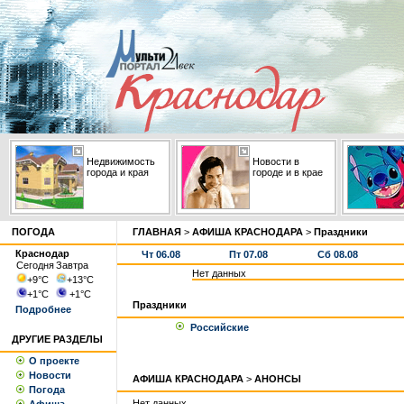
Недвижимость
Новости в
города и края
городе и в крае
ПОГОДА
ГЛАВНАЯ
>
АФИША КРАСНОДАРА
>
Праздники
Краснодар
Чт 06.08
Пт 07.08
Сб 08.08
Сегодня
Завтра
Нет данных
+9
°С
+13
°С
+1
°С
+1
°С
Праздники
Подробнее
Российские
ДРУГИЕ РАЗДЕЛЫ
О проекте
Новости
АФИША КРАСНОДАРА
>
АНОНСЫ
Погода
Нет данных