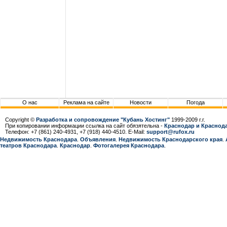
О нас
Реклама на сайте
Новости
Погода
Copyright ©
Разработка и сопровождение "Кубань Хостинг"
1999-2009 г.г.
При копировании информации ссылка на сайт обязятельна -
Краснодар и Краснода
Телефон: +7 (861) 240-4931, +7 (918) 440-4510. E-Mail:
support@rufox.ru
Недвижимость Краснодара
.
Объявления
.
Недвижимость Краснодарcкого края
.
театров Краснодара
.
Краснодар
.
Фотогалерея Краснодара
.