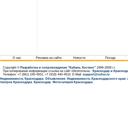
О нас
Реклама на сайте
Новости
Погода
Copyright ©
Разработка и сопровождение "Кубань Хостинг"
1999-2009 г.г.
При копировании информации ссылка на сайт обязятельна -
Краснодар и Краснода
Телефон: +7 (861) 240-4931, +7 (918) 440-4510. E-Mail:
support@rufox.ru
Недвижимость Краснодара
.
Объявления
.
Недвижимость Краснодарcкого края
.
театров Краснодара
.
Краснодар
.
Фотогалерея Краснодара
.