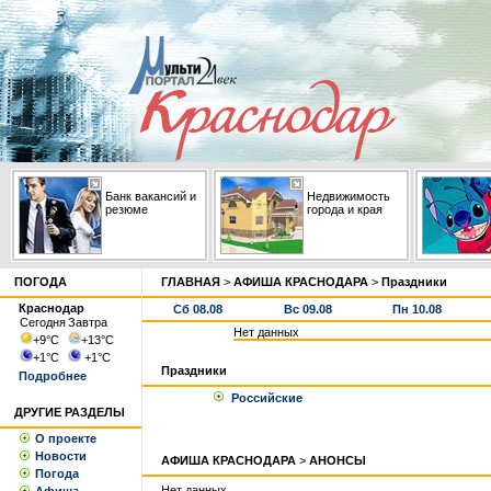
Банк вакансий и
Недвижимость
резюме
города и края
ПОГОДА
ГЛАВНАЯ
>
АФИША КРАСНОДАРА
>
Праздники
Краснодар
Сб 08.08
Вс 09.08
Пн 10.08
Сегодня
Завтра
Нет данных
+9
°С
+13
°С
+1
°С
+1
°С
Праздники
Подробнее
Российские
ДРУГИЕ РАЗДЕЛЫ
О проекте
Новости
АФИША КРАСНОДАРА
>
АНОНСЫ
Погода
Нет данных