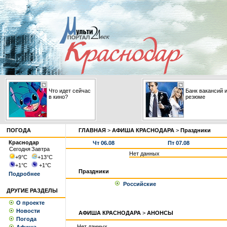
Что идет сейчас
Банк вакансий 
в кино?
резюме
ПОГОДА
ГЛАВНАЯ
>
АФИША КРАСНОДАРА
>
Праздники
Краснодар
Чт 06.08
Пт 07.08
Сегодня
Завтра
Нет данных
+9
°С
+13
°С
+1
°С
+1
°С
Праздники
Подробнее
Российские
ДРУГИЕ РАЗДЕЛЫ
О проекте
Новости
АФИША КРАСНОДАРА
>
АНОНСЫ
Погода
Нет данных