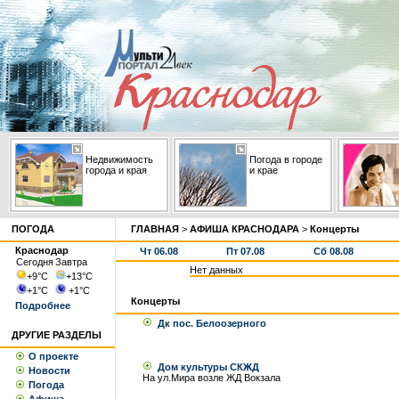
Недвижимость
Погода в городе
города и края
и крае
ПОГОДА
ГЛАВНАЯ
>
АФИША КРАСНОДАРА
>
Концерты
Краснодар
Чт 06.08
Пт 07.08
Сб 08.08
Сегодня
Завтра
Нет данных
+9
°С
+13
°С
+1
°С
+1
°С
Концерты
Подробнее
Дк пос. Белоозерного
ДРУГИЕ РАЗДЕЛЫ
О проекте
Дом культуры СКЖД
Новости
На ул.Мира возле ЖД Вокзала
Погода