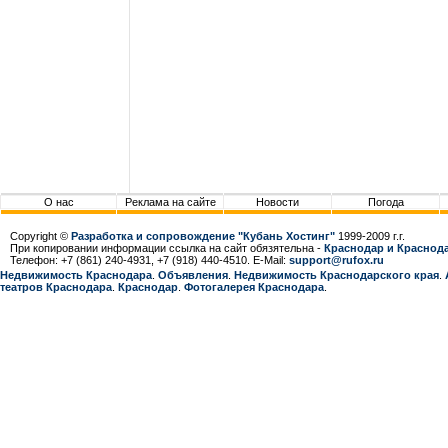
О нас
Реклама на сайте
Новости
Погода
Copyright ©
Разработка и сопровождение "Кубань Хостинг"
1999-2009 г.г.
При копировании информации ссылка на сайт обязятельна -
Краснодар и Краснода
Телефон: +7 (861) 240-4931, +7 (918) 440-4510. E-Mail:
support@rufox.ru
Недвижимость Краснодара
.
Объявления
.
Недвижимость Краснодарcкого края
.
театров Краснодара
.
Краснодар
.
Фотогалерея Краснодара
.