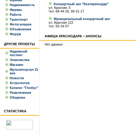
Афиша
Концертный зал "Екатеринодар"
Недвижимость
ул. Красная, 5
Фирмы
тел. 68-44-26, 68-31-17
Работа
Муниципальный концертный зал
Транспорт
ул. Красная 122
Фотогалерея
тел. 55-34-57
Объявления
Форум
АФИША КРАСНОДАРА
>
АНОНСЫ
ДРУГИЕ ПРОЕКТЫ
Нет данных
Надежный
хостинг
Знакомства
Магазин
Мультипортал 21
век
Новости
Астрология
Каталог "Глобус"
Развлечения
Общение
СТАТИСТИКА