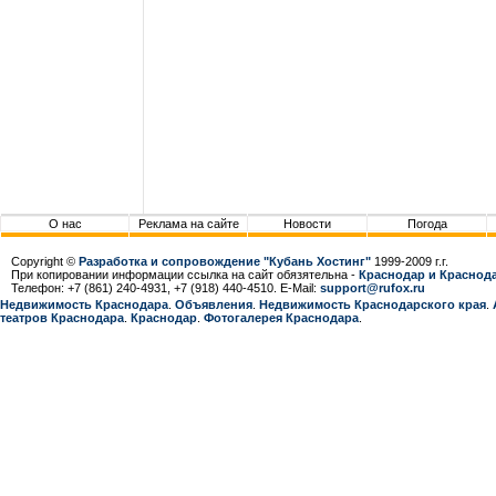
О нас
Реклама на сайте
Новости
Погода
Copyright ©
Разработка и сопровождение "Кубань Хостинг"
1999-2009 г.г.
При копировании информации ссылка на сайт обязятельна -
Краснодар и Краснода
Телефон: +7 (861) 240-4931, +7 (918) 440-4510. E-Mail:
support@rufox.ru
Недвижимость Краснодара
.
Объявления
.
Недвижимость Краснодарcкого края
.
театров Краснодара
.
Краснодар
.
Фотогалерея Краснодара
.