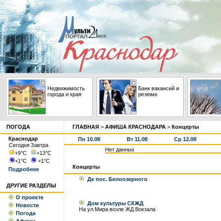
Недвижимость
Банк вакансий и
города и края
резюме
ПОГОДА
ГЛАВНАЯ
>
АФИША КРАСНОДАРА
>
Концерты
Краснодар
Пн 10.08
Вт 11.08
Ср 12.08
Сегодня
Завтра
Нет данных
+9
°С
+13
°С
+1
°С
+1
°С
Концерты
Подробнее
Дк пос. Белоозерного
ДРУГИЕ РАЗДЕЛЫ
О проекте
Дом культуры СКЖД
Новости
На ул.Мира возле ЖД Вокзала
Погода