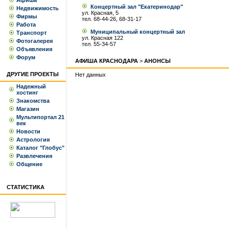
Афиша
Концертный зал "Екатеринодар"
Недвижимость
ул. Красная, 5
Фирмы
тел. 68-44-26, 68-31-17
Работа
Муниципальный концертный зал
Транспорт
ул. Красная 122
Фотогалерея
тел. 55-34-57
Объявления
Форум
АФИША КРАСНОДАРА
>
АНОНСЫ
ДРУГИЕ ПРОЕКТЫ
Нет данных
Надежный
хостинг
Знакомства
Магазин
Мультипортал 21
век
Новости
Астрология
Каталог "Глобус"
Развлечения
Общение
СТАТИСТИКА