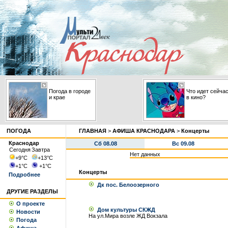
Погода в городе
Что идет сейча
и крае
в кино?
ПОГОДА
ГЛАВНАЯ
>
АФИША КРАСНОДАРА
>
Концерты
Краснодар
Сб 08.08
Вс 09.08
Сегодня
Завтра
Нет данных
+9
°С
+13
°С
+1
°С
+1
°С
Концерты
Подробнее
Дк пос. Белоозерного
ДРУГИЕ РАЗДЕЛЫ
О проекте
Дом культуры СКЖД
Новости
На ул.Мира возле ЖД Вокзала
Погода