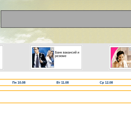
с
Банк вакансий и
резюме
Пн 10.08
Вт 11.08
Ср 12.08