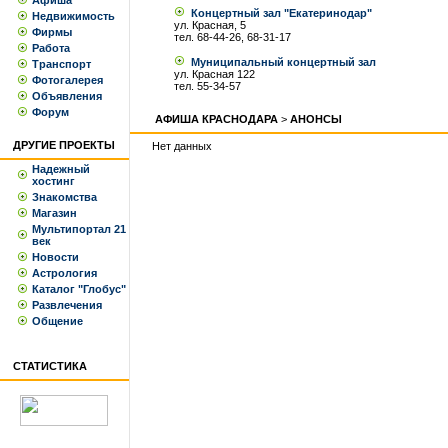
Афиша
Концертный зал "Екатеринодар"
Недвижимость
ул. Красная, 5
Фирмы
тел. 68-44-26, 68-31-17
Работа
Муниципальный концертный зал
Транспорт
ул. Красная 122
Фотогалерея
тел. 55-34-57
Объявления
Форум
АФИША КРАСНОДАРА
>
АНОНСЫ
ДРУГИЕ ПРОЕКТЫ
Нет данных
Надежный
хостинг
Знакомства
Магазин
Мультипортал 21
век
Новости
Астрология
Каталог "Глобус"
Развлечения
Общение
СТАТИСТИКА