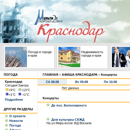
Погода в городе
Недвижимость
и крае
города и края
ПОГОДА
ГЛАВНАЯ
>
АФИША КРАСНОДАРА
>
Концерты
Краснодар
Сб 08.08
Вс 09.08
Пн 10.08
Сегодня
Завтра
Нет данных
+9
°С
+13
°С
+1
°С
+1
°С
Концерты
Подробнее
Дк пос. Белоозерного
ДРУГИЕ РАЗДЕЛЫ
О проекте
Дом культуры СКЖД
Новости
На ул.Мира возле ЖД Вокзала
Погода