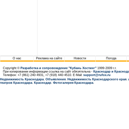
О нас
Реклама на сайте
Новости
Погода
Copyright ©
Разработка и сопровождение "Кубань Хостинг"
1999-2009 г.г.
При копировании информации ссылка на сайт обязятельна -
Краснодар и Краснода
Телефон: +7 (861) 240-4931, +7 (918) 440-4510. E-Mail:
support@rufox.ru
Недвижимость Краснодара
.
Объявления
.
Недвижимость Краснодарcкого края
.
театров Краснодара
.
Краснодар
.
Фотогалерея Краснодара
.