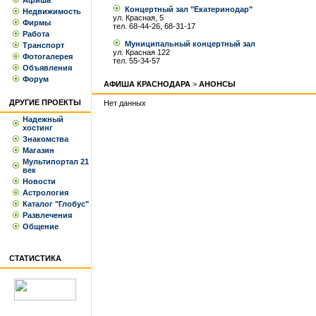
Афиша
Концертный зал "Екатеринодар"
Недвижимость
ул. Красная, 5
Фирмы
тел. 68-44-26, 68-31-17
Работа
Муниципальный концертный зал
Транспорт
ул. Красная 122
Фотогалерея
тел. 55-34-57
Объявления
Форум
АФИША КРАСНОДАРА
>
АНОНСЫ
ДРУГИЕ ПРОЕКТЫ
Нет данных
Надежный
хостинг
Знакомства
Магазин
Мультипортал 21
век
Новости
Астрология
Каталог "Глобус"
Развлечения
Общение
СТАТИСТИКА