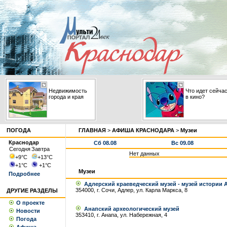
Недвижимость
Что идет сейча
города и края
в кино?
ПОГОДА
ГЛАВНАЯ
>
АФИША КРАСНОДАРА
>
Музеи
Краснодар
Сб 08.08
Вс 09.08
Сегодня
Завтра
Нет данных
+9
°С
+13
°С
+1
°С
+1
°С
Музеи
Подробнее
Адлерский краеведческий музей - музей истории А
354000, г. Сочи, Адлер, ул. Карла Маркса, 8
ДРУГИЕ РАЗДЕЛЫ
О проекте
Анапский археологический музей
Новости
353410, г. Анапа, ул. Набережная, 4
Погода