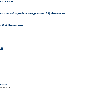
х искусств
огический музей-заповедник им. Е.Д. Фелицына
. Ф.А. Коваленко
ей
ьской
дейская, 1