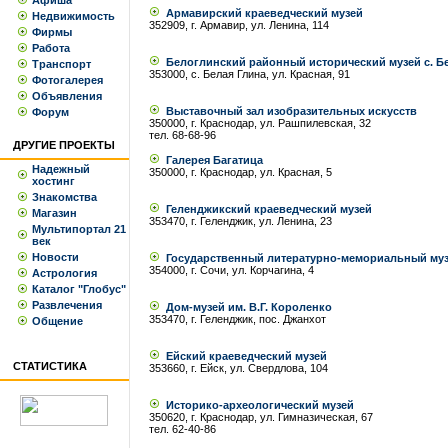
Афиша
Армавирский краеведческий музей
Недвижимость
352909, г. Армавир, ул. Ленина, 114
Фирмы
Работа
Белоглинский районный исторический музей с. Б
Транспорт
353000, с. Белая Глина, ул. Красная, 91
Фотогалерея
Объявления
Выставочный зал изобразительных искусств
Форум
350000, г. Краснодар, ул. Рашпилевская, 32
тел. 68-68-96
ДРУГИЕ ПРОЕКТЫ
Галерея Багатица
Надежный
350000, г. Краснодар, ул. Красная, 5
хостинг
Знакомства
Геленджикский краеведческий музей
Магазин
353470, г. Геленджик, ул. Ленина, 23
Мультипортал 21
век
Новости
Государственный литературно-мемориальный муз
354000, г. Сочи, ул. Корчагина, 4
Астрология
Каталог "Глобус"
Развлечения
Дом-музей им. В.Г. Короленко
353470, г. Геленджик, пос. Джанхот
Общение
Ейский краеведческий музей
СТАТИСТИКА
353660, г. Ейск, ул. Свердлова, 104
Историко-археологический музей
350620, г. Краснодар, ул. Гимназическая, 67
тел. 62-40-86