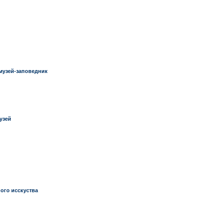
музей-заповедник
узей
ого исскуства