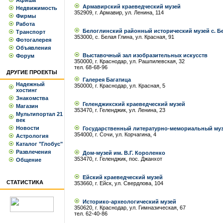
Афиша
Армавирский краеведческий музей
Недвижимость
352909, г. Армавир, ул. Ленина, 114
Фирмы
Работа
Белоглинский районный исторический музей с. Б
Транспорт
353000, с. Белая Глина, ул. Красная, 91
Фотогалерея
Объявления
Выставочный зал изобразительных искусств
Форум
350000, г. Краснодар, ул. Рашпилевская, 32
тел. 68-68-96
ДРУГИЕ ПРОЕКТЫ
Галерея Багатица
Надежный
350000, г. Краснодар, ул. Красная, 5
хостинг
Знакомства
Геленджикский краеведческий музей
Магазин
353470, г. Геленджик, ул. Ленина, 23
Мультипортал 21
век
Новости
Государственный литературно-мемориальный муз
354000, г. Сочи, ул. Корчагина, 4
Астрология
Каталог "Глобус"
Развлечения
Дом-музей им. В.Г. Короленко
353470, г. Геленджик, пос. Джанхот
Общение
Ейский краеведческий музей
СТАТИСТИКА
353660, г. Ейск, ул. Свердлова, 104
Историко-археологический музей
350620, г. Краснодар, ул. Гимназическая, 67
тел. 62-40-86