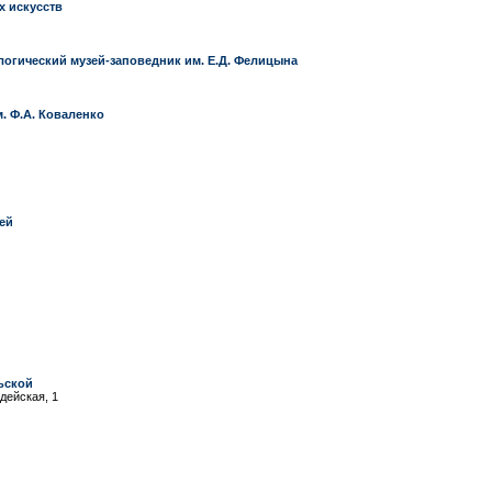
х искусств
огический музей-заповедник им. Е.Д. Фелицына
. Ф.А. Коваленко
ей
ьской
дейская, 1