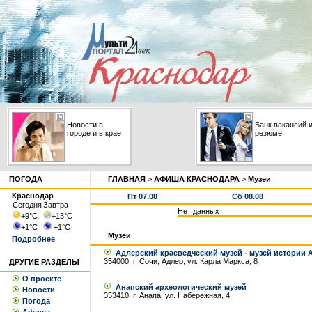
Новости в
Банк вакансий 
городе и в крае
резюме
ПОГОДА
ГЛАВНАЯ
>
АФИША КРАСНОДАРА
>
Музеи
Краснодар
Пт 07.08
Сб 08.08
Сегодня
Завтра
Нет данных
+9
°С
+13
°С
+1
°С
+1
°С
Музеи
Подробнее
Адлерский краеведческий музей - музей истории А
354000, г. Сочи, Адлер, ул. Карла Маркса, 8
ДРУГИЕ РАЗДЕЛЫ
О проекте
Анапский археологический музей
Новости
353410, г. Анапа, ул. Набережная, 4
Погода