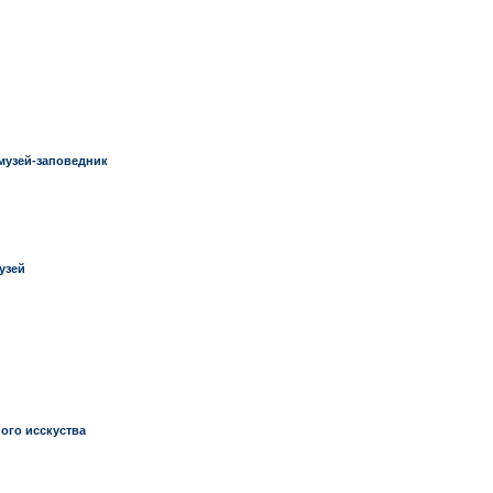
музей-заповедник
узей
ого исскуства