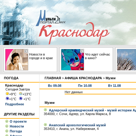
Новости в
Что идет сейчас
городе и в крае
в кино?
ПОГОДА
ГЛАВНАЯ
>
АФИША КРАСНОДАРА
>
Музеи
Краснодар
Вс 09.08
Пн 10.08
Вт 11.08
Сегодня
Завтра
Нет данных
+9
°С
+13
°С
+1
°С
+1
°С
Музеи
Подробнее
Адлерский краеведческий музей - музей истории Ад
354000, г. Сочи, Адлер, ул. Карла Маркса, 8
ДРУГИЕ РАЗДЕЛЫ
О проекте
Анапский археологический музей
Новости
353410, г. Анапа, ул. Набережная, 4
Погода