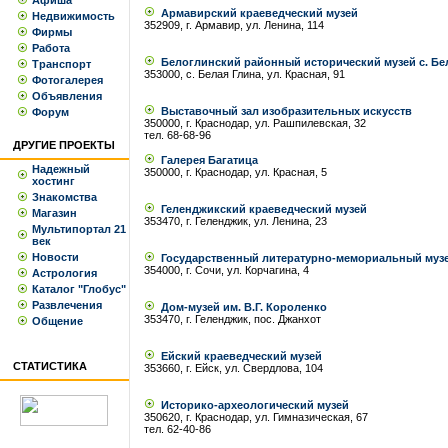
Афиша
Армавирский краеведческий музей
Недвижимость
352909, г. Армавир, ул. Ленина, 114
Фирмы
Работа
Белоглинский районный исторический музей с. Бе
Транспорт
353000, с. Белая Глина, ул. Красная, 91
Фотогалерея
Объявления
Выставочный зал изобразительных искусств
Форум
350000, г. Краснодар, ул. Рашпилевская, 32
тел. 68-68-96
ДРУГИЕ ПРОЕКТЫ
Галерея Багатица
Надежный
350000, г. Краснодар, ул. Красная, 5
хостинг
Знакомства
Геленджикский краеведческий музей
Магазин
353470, г. Геленджик, ул. Ленина, 23
Мультипортал 21
век
Новости
Государственный литературно-мемориальный музе
354000, г. Сочи, ул. Корчагина, 4
Астрология
Каталог "Глобус"
Развлечения
Дом-музей им. В.Г. Короленко
353470, г. Геленджик, пос. Джанхот
Общение
Ейский краеведческий музей
СТАТИСТИКА
353660, г. Ейск, ул. Свердлова, 104
Историко-археологический музей
350620, г. Краснодар, ул. Гимназическая, 67
тел. 62-40-86