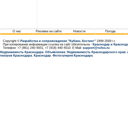
О нас
Реклама на сайте
Новости
Погода
Copyright ©
Разработка и сопровождение "Кубань Хостинг"
1999-2009 г.г.
При копировании информации ссылка на сайт обязятельна -
Краснодар и Краснода
Телефон: +7 (861) 240-4931, +7 (918) 440-4510. E-Mail:
support@rufox.ru
Недвижимость Краснодара
.
Объявления
.
Недвижимость Краснодарcкого края
.
театров Краснодара
.
Краснодар
.
Фотогалерея Краснодара
.