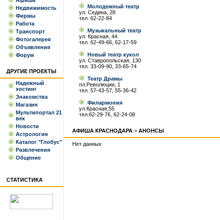
Афиша
Молодежный театр
Недвижимость
ул. Седина, 28
Фирмы
тел. 62-22-84
Работа
Музыкальный театр
Транспорт
ул. Красная, 44
Фотогалерея
тел. 62-49-66, 62-17-59
Объявления
Новый театр кукол
Форум
ул. Ставропольская, 130
тел. 33-09-90, 33-65-74
ДРУГИЕ ПРОЕКТЫ
Театр Драмы
Надежный
пл.Революции, 1
хостинг
тел. 57-43-57, 55-36-42
Знакомства
Филармония
Магазин
ул.Красная,55
Мультипортал 21
тел.62-29-76, 62-24-08
век
Новости
АФИША КРАСНОДАРА
>
АНОНСЫ
Астрология
Каталог "Глобус"
Нет данных
Развлечения
Общение
СТАТИСТИКА