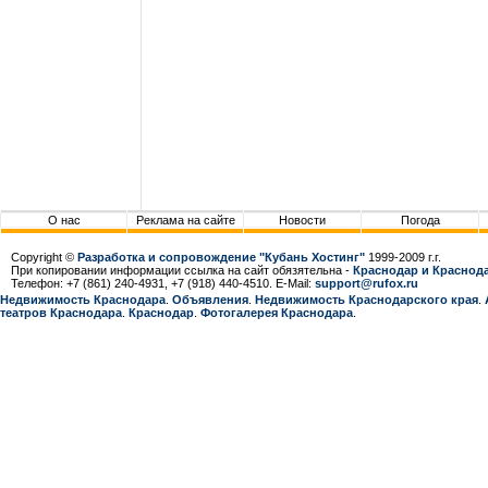
О нас
Реклама на сайте
Новости
Погода
Copyright ©
Разработка и сопровождение "Кубань Хостинг"
1999-2009 г.г.
При копировании информации ссылка на сайт обязятельна -
Краснодар и Краснода
Телефон: +7 (861) 240-4931, +7 (918) 440-4510. E-Mail:
support@rufox.ru
Недвижимость Краснодара
.
Объявления
.
Недвижимость Краснодарcкого края
.
театров Краснодара
.
Краснодар
.
Фотогалерея Краснодара
.