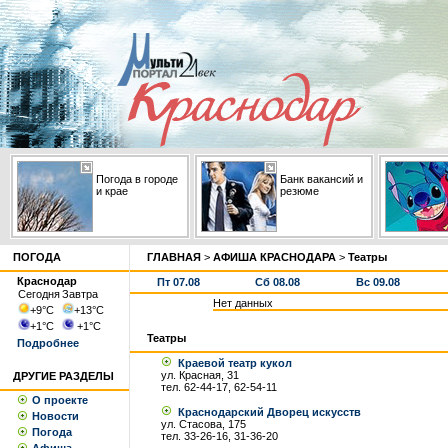
Погода в городе
Банк вакансий и
и крае
резюме
ПОГОДА
ГЛАВНАЯ
>
АФИША КРАСНОДАРА
>
Театры
Краснодар
Пт 07.08
Сб 08.08
Вс 09.08
Сегодня
Завтра
Нет данных
+9
°С
+13
°С
+1
°С
+1
°С
Театры
Подробнее
Краевой театр кукол
ул. Красная, 31
ДРУГИЕ РАЗДЕЛЫ
тел. 62-44-17, 62-54-11
О проекте
Краснодарский Дворец искусств
Новости
ул. Стасова, 175
Погода
тел. 33-26-16, 31-36-20