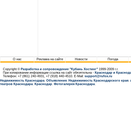
О нас
Реклама на сайте
Новости
Погода
Copyright ©
Разработка и сопровождение "Кубань Хостинг"
1999-2009 г.г.
При копировании информации ссылка на сайт обязятельна -
Краснодар и Краснода
Телефон: +7 (861) 240-4931, +7 (918) 440-4510. E-Mail:
support@rufox.ru
Недвижимость Краснодара
.
Объявления
.
Недвижимость Краснодарcкого края
.
театров Краснодара
.
Краснодар
.
Фотогалерея Краснодара
.