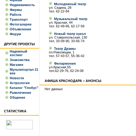
Афиша
Молодежный театр
Недвижимость
ул. Седина, 28
Фирмы
тел. 62-22-84
Работа
Музыкальный театр
Транспорт
ул. Красная, 44
Фотогалерея
тел. 62-49-66, 62-17-59
Объявления
Новый театр кукол
Форум
ул. Ставропольская, 130
тел. 33-09-90, 33-65-74
ДРУГИЕ ПРОЕКТЫ
Театр Драмы
Надежный
пл.Революции, 1
хостинг
тел. 57-43-57, 55-36-42
Знакомства
Филармония
Магазин
ул.Красная,55
Мультипортал 21
тел.62-29-76, 62-24-08
век
Новости
АФИША КРАСНОДАРА
>
АНОНСЫ
Астрология
Каталог "Глобус"
Нет данных
Развлечения
Общение
СТАТИСТИКА