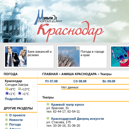
Банк вакансий и
Погода в городе
резюме
и крае
ПОГОДА
ГЛАВНАЯ
>
АФИША КРАСНОДАРА
>
Театры
Краснодар
Пт 07.08
Сб 08.08
Вс 09.08
Сегодня
Завтра
Нет данных
+9
°С
+13
°С
+1
°С
+1
°С
Театры
Подробнее
Краевой театр кукол
ул. Красная, 31
ДРУГИЕ РАЗДЕЛЫ
тел. 62-44-17, 62-54-11
О проекте
Краснодарский Дворец искусств
Новости
ул. Стасова, 175
Погода
тел. 33-26-16, 31-36-20