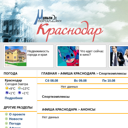
Недвижимость
Что идет сейчас
города и края
в кино?
ПОГОДА
ГЛАВНАЯ
>
АФИША КРАСНОДАРА
>
Спорткомплексы
Краснодар
Сб 08.08
Вс 09.08
Пн 10.08
Сегодня
Завтра
Нет данных
+9
°С
+13
°С
+1
°С
+1
°С
Спорткомплексы
Подробнее
ДРУГИЕ РАЗДЕЛЫ
АФИША КРАСНОДАРА
>
АНОНСЫ
О проекте
Нет данных
Новости
Погода