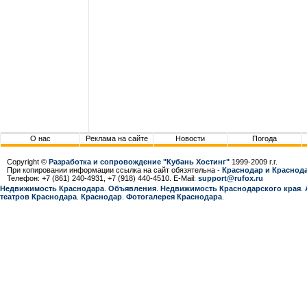
О нас
Реклама на сайте
Новости
Погода
Copyright ©
Разработка и сопровождение "Кубань Хостинг"
1999-2009 г.г.
При копировании информации ссылка на сайт обязятельна -
Краснодар и Краснода
Телефон: +7 (861) 240-4931, +7 (918) 440-4510. E-Mail:
support@rufox.ru
Недвижимость Краснодара
.
Объявления
.
Недвижимость Краснодарcкого края
.
театров Краснодара
.
Краснодар
.
Фотогалерея Краснодара
.