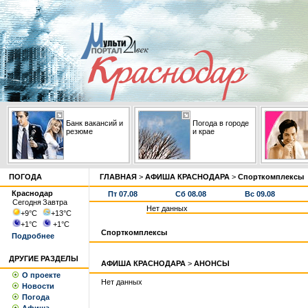
Банк вакансий и
Погода в городе
резюме
и крае
ПОГОДА
ГЛАВНАЯ
>
АФИША КРАСНОДАРА
>
Спорткомплексы
Краснодар
Пт 07.08
Сб 08.08
Вс 09.08
Сегодня
Завтра
Нет данных
+9
°С
+13
°С
+1
°С
+1
°С
Спорткомплексы
Подробнее
ДРУГИЕ РАЗДЕЛЫ
АФИША КРАСНОДАРА
>
АНОНСЫ
О проекте
Нет данных
Новости
Погода