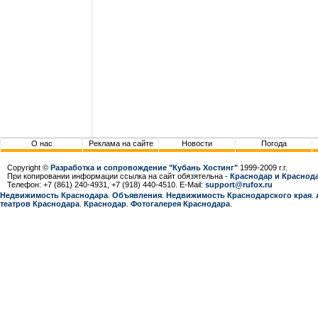
О нас
Реклама на сайте
Новости
Погода
Copyright ©
Разработка и сопровождение "Кубань Хостинг"
1999-2009 г.г.
При копировании информации ссылка на сайт обязятельна -
Краснодар и Краснода
Телефон: +7 (861) 240-4931, +7 (918) 440-4510. E-Mail:
support@rufox.ru
Недвижимость Краснодара
.
Объявления
.
Недвижимость Краснодарcкого края
.
театров Краснодара
.
Краснодар
.
Фотогалерея Краснодара
.