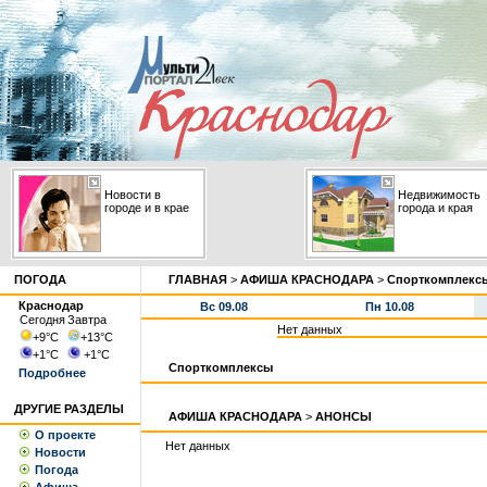
Новости в
Недвижимость
городе и в крае
города и края
ПОГОДА
ГЛАВНАЯ
>
АФИША КРАСНОДАРА
>
Спорткомплекс
Краснодар
Вс 09.08
Пн 10.08
Сегодня
Завтра
Нет данных
+9
°С
+13
°С
+1
°С
+1
°С
Спорткомплексы
Подробнее
ДРУГИЕ РАЗДЕЛЫ
АФИША КРАСНОДАРА
>
АНОНСЫ
О проекте
Нет данных
Новости
Погода