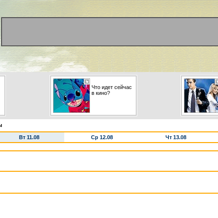
Что идет сейчас
в кино?
ы
Вт 11.08
Ср 12.08
Чт 13.08