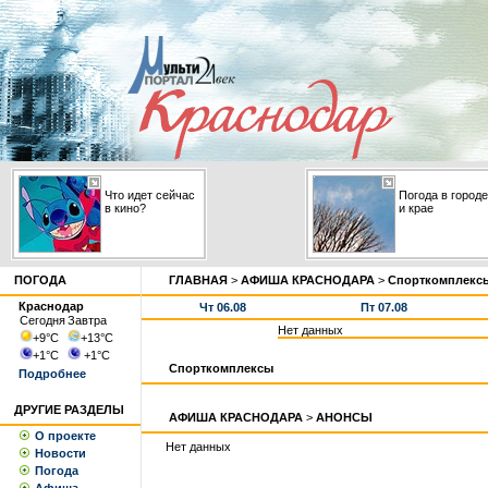
Что идет сейчас
Погода в городе
в кино?
и крае
ПОГОДА
ГЛАВНАЯ
>
АФИША КРАСНОДАРА
>
Спорткомплекс
Краснодар
Чт 06.08
Пт 07.08
Сегодня
Завтра
Нет данных
+9
°С
+13
°С
+1
°С
+1
°С
Спорткомплексы
Подробнее
ДРУГИЕ РАЗДЕЛЫ
АФИША КРАСНОДАРА
>
АНОНСЫ
О проекте
Нет данных
Новости
Погода