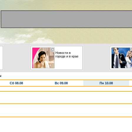
Новости в
городе и в крае
ы
Сб 08.08
Вс 09.08
Пн 10.08