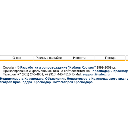
О нас
Реклама на сайте
Новости
Погода
Copyright ©
Разработка и сопровождение "Кубань Хостинг"
1999-2009 г.г.
При копировании информации ссылка на сайт обязятельна -
Краснодар и Краснода
Телефон: +7 (861) 240-4931, +7 (918) 440-4510. E-Mail:
support@rufox.ru
Недвижимость Краснодара
.
Объявления
.
Недвижимость Краснодарcкого края
.
театров Краснодара
.
Краснодар
.
Фотогалерея Краснодара
.