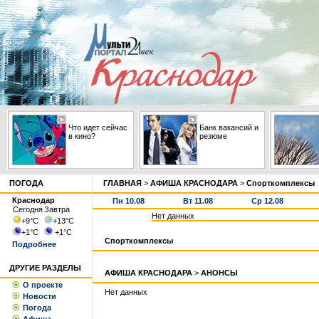
Что идет сейчас
Банк вакансий и
в кино?
резюме
ПОГОДА
ГЛАВНАЯ
>
АФИША КРАСНОДАРА
>
Спорткомплексы
Краснодар
Пн 10.08
Вт 11.08
Ср 12.08
Сегодня
Завтра
Нет данных
+9
°С
+13
°С
+1
°С
+1
°С
Спорткомплексы
Подробнее
ДРУГИЕ РАЗДЕЛЫ
АФИША КРАСНОДАРА
>
АНОНСЫ
О проекте
Нет данных
Новости
Погода