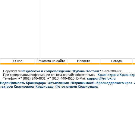
О нас
Реклама на сайте
Новости
Погода
Copyright ©
Разработка и сопровождение "Кубань Хостинг"
1999-2009 г.г.
При копировании информации ссылка на сайт обязятельна -
Краснодар и Краснода
Телефон: +7 (861) 240-4931, +7 (918) 440-4510. E-Mail:
support@rufox.ru
Недвижимость Краснодара
.
Объявления
.
Недвижимость Краснодарcкого края
.
театров Краснодара
.
Краснодар
.
Фотогалерея Краснодара
.