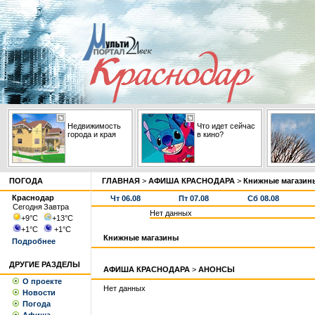
Недвижимость
Что идет сейчас
города и края
в кино?
ПОГОДА
ГЛАВНАЯ
>
АФИША КРАСНОДАРА
>
Книжные магазин
Краснодар
Чт 06.08
Пт 07.08
Сб 08.08
Сегодня
Завтра
Нет данных
+9
°С
+13
°С
+1
°С
+1
°С
Книжные магазины
Подробнее
ДРУГИЕ РАЗДЕЛЫ
АФИША КРАСНОДАРА
>
АНОНСЫ
О проекте
Нет данных
Новости
Погода