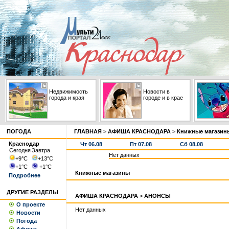
Недвижимость
Новости в
города и края
городе и в крае
ПОГОДА
ГЛАВНАЯ
>
АФИША КРАСНОДАРА
>
Книжные магазин
Краснодар
Чт 06.08
Пт 07.08
Сб 08.08
Сегодня
Завтра
Нет данных
+9
°С
+13
°С
+1
°С
+1
°С
Книжные магазины
Подробнее
ДРУГИЕ РАЗДЕЛЫ
АФИША КРАСНОДАРА
>
АНОНСЫ
О проекте
Нет данных
Новости
Погода