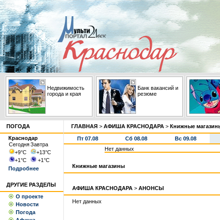
Недвижимость
Банк вакансий и
города и края
резюме
ПОГОДА
ГЛАВНАЯ
>
АФИША КРАСНОДАРА
>
Книжные магазин
Краснодар
Пт 07.08
Сб 08.08
Вс 09.08
Сегодня
Завтра
Нет данных
+9
°С
+13
°С
+1
°С
+1
°С
Книжные магазины
Подробнее
ДРУГИЕ РАЗДЕЛЫ
АФИША КРАСНОДАРА
>
АНОНСЫ
О проекте
Нет данных
Новости
Погода