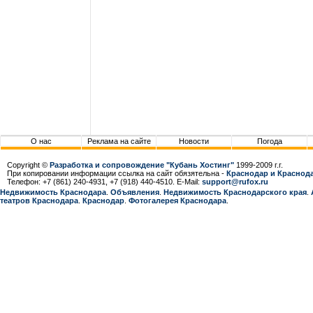
О нас
Реклама на сайте
Новости
Погода
Copyright ©
Разработка и сопровождение "Кубань Хостинг"
1999-2009 г.г.
При копировании информации ссылка на сайт обязятельна -
Краснодар и Краснода
Телефон: +7 (861) 240-4931, +7 (918) 440-4510. E-Mail:
support@rufox.ru
Недвижимость Краснодара
.
Объявления
.
Недвижимость Краснодарcкого края
.
театров Краснодара
.
Краснодар
.
Фотогалерея Краснодара
.