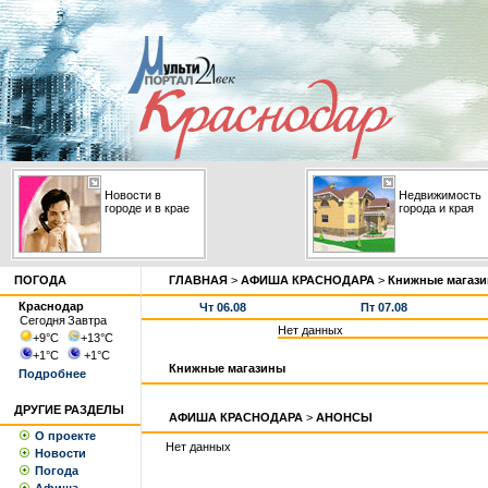
Новости в
Недвижимость
городе и в крае
города и края
ПОГОДА
ГЛАВНАЯ
>
АФИША КРАСНОДАРА
>
Книжные магаз
Краснодар
Чт 06.08
Пт 07.08
Сегодня
Завтра
Нет данных
+9
°С
+13
°С
+1
°С
+1
°С
Книжные магазины
Подробнее
ДРУГИЕ РАЗДЕЛЫ
АФИША КРАСНОДАРА
>
АНОНСЫ
О проекте
Нет данных
Новости
Погода