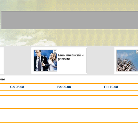
Банк вакансий и
резюме
ины
Сб 08.08
Вс 09.08
Пн 10.08