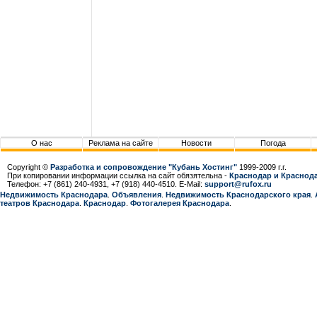
О нас
Реклама на сайте
Новости
Погода
Copyright ©
Разработка и сопровождение "Кубань Хостинг"
1999-2009 г.г.
При копировании информации ссылка на сайт обязятельна -
Краснодар и Краснода
Телефон: +7 (861) 240-4931, +7 (918) 440-4510. E-Mail:
support@rufox.ru
Недвижимость Краснодара
.
Объявления
.
Недвижимость Краснодарcкого края
.
театров Краснодара
.
Краснодар
.
Фотогалерея Краснодара
.