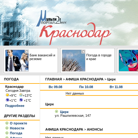
Банк вакансий и
Погода в городе
резюме
и крае
ПОГОДА
ГЛАВНАЯ
>
АФИША КРАСНОДАРА
>
Цирк
Краснодар
Вс 09.08
Пн 10.08
Вт 11.08
Сегодня
Завтра
Нет данных
+9
°С
+13
°С
+1
°С
+1
°С
Цирк
Подробнее
Цирк
ул. Рашпилевская, 147
ДРУГИЕ РАЗДЕЛЫ
О проекте
Новости
АФИША КРАСНОДАРА
>
АНОНСЫ
Погода
Нет данных