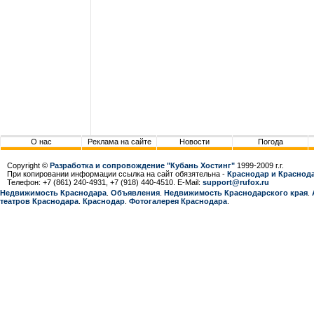
О нас
Реклама на сайте
Новости
Погода
Copyright ©
Разработка и сопровождение "Кубань Хостинг"
1999-2009 г.г.
При копировании информации ссылка на сайт обязятельна -
Краснодар и Краснода
Телефон: +7 (861) 240-4931, +7 (918) 440-4510. E-Mail:
support@rufox.ru
Недвижимость Краснодара
.
Объявления
.
Недвижимость Краснодарcкого края
.
театров Краснодара
.
Краснодар
.
Фотогалерея Краснодара
.