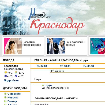
Новости в
Банк вакансий и
городе и в крае
резюме
ПОГОДА
ГЛАВНАЯ
>
АФИША КРАСНОДАРА
>
Цирк
Краснодар
Пт 07.08
Сб 08.08
Вс 09.08
Сегодня
Завтра
Нет данных
+9
°С
+13
°С
+1
°С
+1
°С
Цирк
Подробнее
Цирк
ул. Рашпилевская, 147
ДРУГИЕ РАЗДЕЛЫ
О проекте
Новости
АФИША КРАСНОДАРА
>
АНОНСЫ
Погода
Нет данных