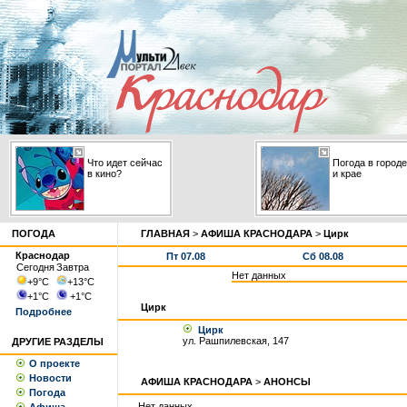
Что идет сейчас
Погода в городе
в кино?
и крае
ПОГОДА
ГЛАВНАЯ
>
АФИША КРАСНОДАРА
>
Цирк
Краснодар
Пт 07.08
Сб 08.08
Сегодня
Завтра
Нет данных
+9
°С
+13
°С
+1
°С
+1
°С
Цирк
Подробнее
Цирк
ул. Рашпилевская, 147
ДРУГИЕ РАЗДЕЛЫ
О проекте
Новости
АФИША КРАСНОДАРА
>
АНОНСЫ
Погода
Нет данных