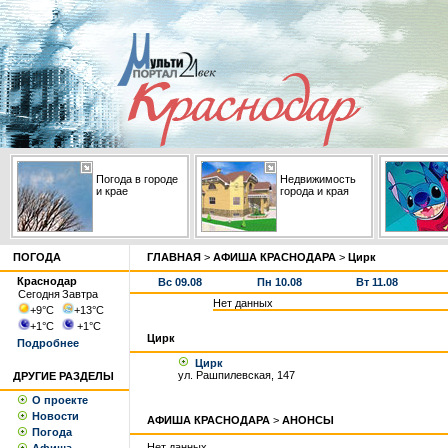
Погода в городе
Недвижимость
и крае
города и края
ПОГОДА
ГЛАВНАЯ
>
АФИША КРАСНОДАРА
>
Цирк
Краснодар
Вс 09.08
Пн 10.08
Вт 11.08
Сегодня
Завтра
Нет данных
+9
°С
+13
°С
+1
°С
+1
°С
Цирк
Подробнее
Цирк
ул. Рашпилевская, 147
ДРУГИЕ РАЗДЕЛЫ
О проекте
Новости
АФИША КРАСНОДАРА
>
АНОНСЫ
Погода
Нет данных