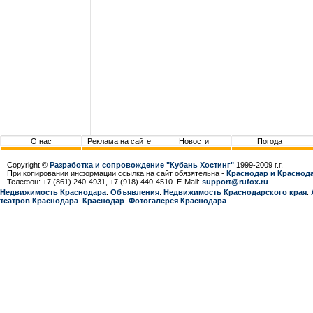
О нас
Реклама на сайте
Новости
Погода
Copyright ©
Разработка и сопровождение "Кубань Хостинг"
1999-2009 г.г.
При копировании информации ссылка на сайт обязятельна -
Краснодар и Краснода
Телефон: +7 (861) 240-4931, +7 (918) 440-4510. E-Mail:
support@rufox.ru
Недвижимость Краснодара
.
Объявления
.
Недвижимость Краснодарcкого края
.
театров Краснодара
.
Краснодар
.
Фотогалерея Краснодара
.