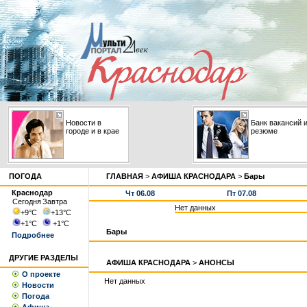
Новости в
Банк вакансий 
городе и в крае
резюме
ПОГОДА
ГЛАВНАЯ
>
АФИША КРАСНОДАРА
>
Бары
Краснодар
Чт 06.08
Пт 07.08
Сегодня
Завтра
Нет данных
+9
°С
+13
°С
+1
°С
+1
°С
Бары
Подробнее
ДРУГИЕ РАЗДЕЛЫ
АФИША КРАСНОДАРА
>
АНОНСЫ
О проекте
Нет данных
Новости
Погода