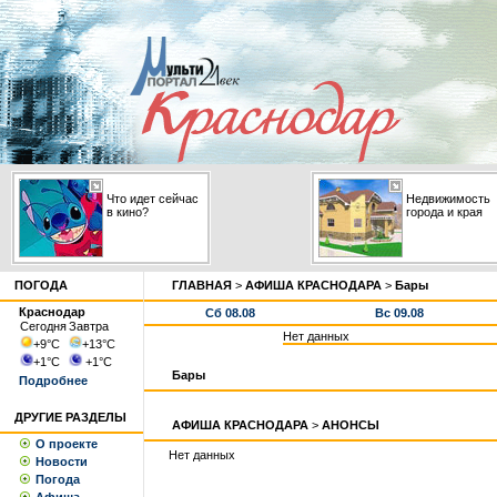
Что идет сейчас
Недвижимость
в кино?
города и края
ПОГОДА
ГЛАВНАЯ
>
АФИША КРАСНОДАРА
>
Бары
Краснодар
Сб 08.08
Вс 09.08
Сегодня
Завтра
Нет данных
+9
°С
+13
°С
+1
°С
+1
°С
Бары
Подробнее
ДРУГИЕ РАЗДЕЛЫ
АФИША КРАСНОДАРА
>
АНОНСЫ
О проекте
Нет данных
Новости
Погода