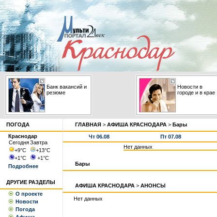
Банк вакансий и
Новости в
резюме
городе и в крае
ПОГОДА
ГЛАВНАЯ
>
АФИША КРАСНОДАРА
>
Бары
Краснодар
Чт 06.08
Пт 07.08
Сегодня
Завтра
Нет данных
+9
°С
+13
°С
+1
°С
+1
°С
Бары
Подробнее
ДРУГИЕ РАЗДЕЛЫ
АФИША КРАСНОДАРА
>
АНОНСЫ
О проекте
Нет данных
Новости
Погода