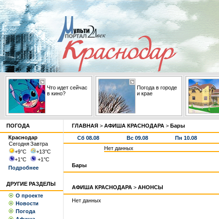
Что идет сейчас
Погода в городе
в кино?
и крае
ПОГОДА
ГЛАВНАЯ
>
АФИША КРАСНОДАРА
>
Бары
Краснодар
Сб 08.08
Вс 09.08
Пн 10.08
Сегодня
Завтра
Нет данных
+9
°С
+13
°С
+1
°С
+1
°С
Бары
Подробнее
ДРУГИЕ РАЗДЕЛЫ
АФИША КРАСНОДАРА
>
АНОНСЫ
О проекте
Нет данных
Новости
Погода