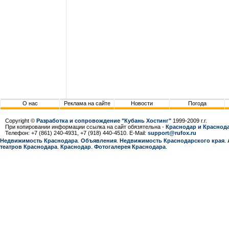
О нас
Реклама на сайте
Новости
Погода
Copyright ©
Разработка и сопровождение "Кубань Хостинг"
1999-2009 г.г.
При копировании информации ссылка на сайт обязятельна -
Краснодар и Краснода
Телефон: +7 (861) 240-4931, +7 (918) 440-4510. E-Mail:
support@rufox.ru
Недвижимость Краснодара
.
Объявления
.
Недвижимость Краснодарcкого края
.
театров Краснодара
.
Краснодар
.
Фотогалерея Краснодара
.