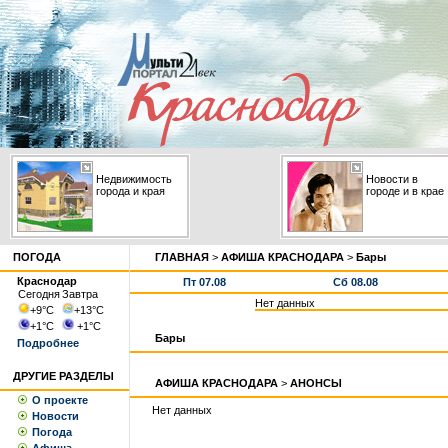
Недвижимость
Новости в
города и края
городе и в крае
ПОГОДА
ГЛАВНАЯ
>
АФИША КРАСНОДАРА
>
Бары
Краснодар
Пт 07.08
Сб 08.08
Сегодня
Завтра
Нет данных
+9
°С
+13
°С
+1
°С
+1
°С
Бары
Подробнее
ДРУГИЕ РАЗДЕЛЫ
АФИША КРАСНОДАРА
>
АНОНСЫ
О проекте
Нет данных
Новости
Погода