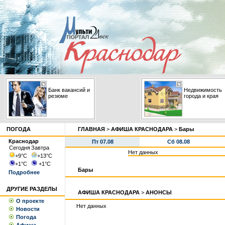
Банк вакансий и
Недвижимость
резюме
города и края
ПОГОДА
ГЛАВНАЯ
>
АФИША КРАСНОДАРА
>
Бары
Краснодар
Пт 07.08
Сб 08.08
Сегодня
Завтра
Нет данных
+9
°С
+13
°С
+1
°С
+1
°С
Бары
Подробнее
ДРУГИЕ РАЗДЕЛЫ
АФИША КРАСНОДАРА
>
АНОНСЫ
О проекте
Нет данных
Новости
Погода