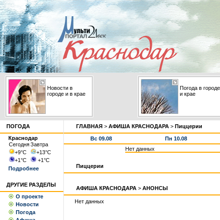
Новости в
Погода в городе
городе и в крае
и крае
ПОГОДА
ГЛАВНАЯ
>
АФИША КРАСНОДАРА
>
Пиццерии
Краснодар
Вс 09.08
Пн 10.08
Сегодня
Завтра
Нет данных
+9
°С
+13
°С
+1
°С
+1
°С
Пиццерии
Подробнее
ДРУГИЕ РАЗДЕЛЫ
АФИША КРАСНОДАРА
>
АНОНСЫ
О проекте
Нет данных
Новости
Погода