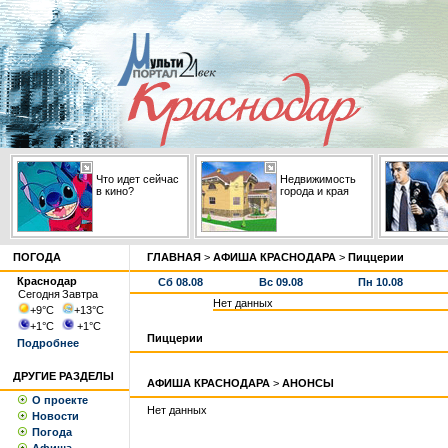
Что идет сейчас
Недвижимость
в кино?
города и края
ПОГОДА
ГЛАВНАЯ
>
АФИША КРАСНОДАРА
>
Пиццерии
Краснодар
Сб 08.08
Вс 09.08
Пн 10.08
Сегодня
Завтра
Нет данных
+9
°С
+13
°С
+1
°С
+1
°С
Пиццерии
Подробнее
ДРУГИЕ РАЗДЕЛЫ
АФИША КРАСНОДАРА
>
АНОНСЫ
О проекте
Нет данных
Новости
Погода