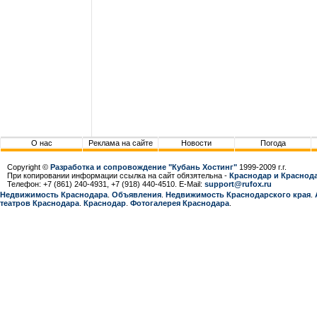
О нас
Реклама на сайте
Новости
Погода
Copyright ©
Разработка и сопровождение "Кубань Хостинг"
1999-2009 г.г.
При копировании информации ссылка на сайт обязятельна -
Краснодар и Краснода
Телефон: +7 (861) 240-4931, +7 (918) 440-4510. E-Mail:
support@rufox.ru
Недвижимость Краснодара
.
Объявления
.
Недвижимость Краснодарcкого края
.
театров Краснодара
.
Краснодар
.
Фотогалерея Краснодара
.