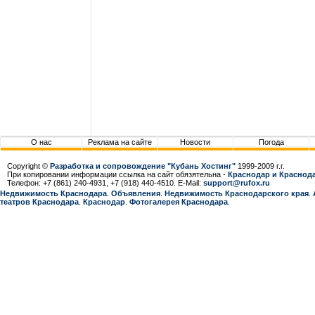
О нас
Реклама на сайте
Новости
Погода
Copyright ©
Разработка и сопровождение "Кубань Хостинг"
1999-2009 г.г.
При копировании информации ссылка на сайт обязятельна -
Краснодар и Краснода
Телефон: +7 (861) 240-4931, +7 (918) 440-4510. E-Mail:
support@rufox.ru
Недвижимость Краснодара
.
Объявления
.
Недвижимость Краснодарcкого края
.
театров Краснодара
.
Краснодар
.
Фотогалерея Краснодара
.