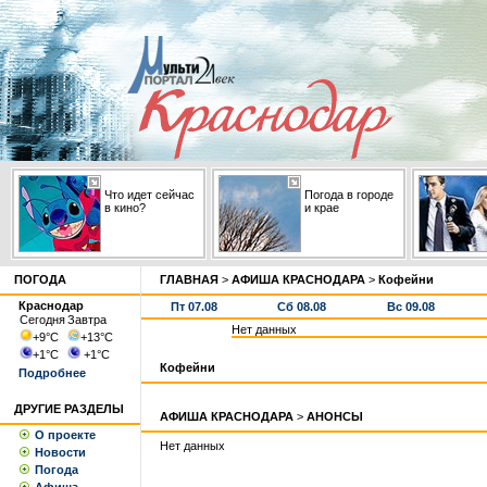
Что идет сейчас
Погода в городе
в кино?
и крае
ПОГОДА
ГЛАВНАЯ
>
АФИША КРАСНОДАРА
>
Кофейни
Краснодар
Пт 07.08
Сб 08.08
Вс 09.08
Сегодня
Завтра
Нет данных
+9
°С
+13
°С
+1
°С
+1
°С
Кофейни
Подробнее
ДРУГИЕ РАЗДЕЛЫ
АФИША КРАСНОДАРА
>
АНОНСЫ
О проекте
Нет данных
Новости
Погода