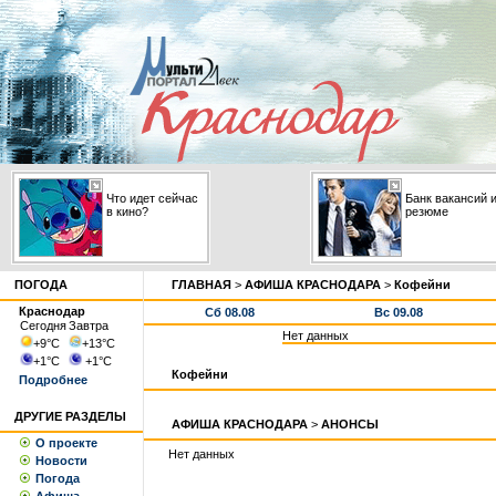
Что идет сейчас
Банк вакансий 
в кино?
резюме
ПОГОДА
ГЛАВНАЯ
>
АФИША КРАСНОДАРА
>
Кофейни
Краснодар
Сб 08.08
Вс 09.08
Сегодня
Завтра
Нет данных
+9
°С
+13
°С
+1
°С
+1
°С
Кофейни
Подробнее
ДРУГИЕ РАЗДЕЛЫ
АФИША КРАСНОДАРА
>
АНОНСЫ
О проекте
Нет данных
Новости
Погода