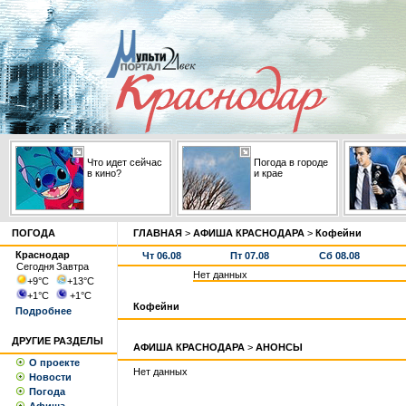
Что идет сейчас
Погода в городе
в кино?
и крае
ПОГОДА
ГЛАВНАЯ
>
АФИША КРАСНОДАРА
>
Кофейни
Краснодар
Чт 06.08
Пт 07.08
Сб 08.08
Сегодня
Завтра
Нет данных
+9
°С
+13
°С
+1
°С
+1
°С
Кофейни
Подробнее
ДРУГИЕ РАЗДЕЛЫ
АФИША КРАСНОДАРА
>
АНОНСЫ
О проекте
Нет данных
Новости
Погода