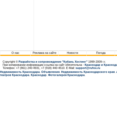
О нас
Реклама на сайте
Новости
Погода
Copyright ©
Разработка и сопровождение "Кубань Хостинг"
1999-2009 г.г.
При копировании информации ссылка на сайт обязятельна -
Краснодар и Краснода
Телефон: +7 (861) 240-4931, +7 (918) 440-4510. E-Mail:
support@rufox.ru
Недвижимость Краснодара
.
Объявления
.
Недвижимость Краснодарcкого края
.
театров Краснодара
.
Краснодар
.
Фотогалерея Краснодара
.