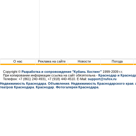
О нас
Реклама на сайте
Новости
Погода
Copyright ©
Разработка и сопровождение "Кубань Хостинг"
1999-2009 г.г.
При копировании информации ссылка на сайт обязятельна -
Краснодар и Краснода
Телефон: +7 (861) 240-4931, +7 (918) 440-4510. E-Mail:
support@rufox.ru
Недвижимость Краснодара
.
Объявления
.
Недвижимость Краснодарcкого края
.
театров Краснодара
.
Краснодар
.
Фотогалерея Краснодара
.