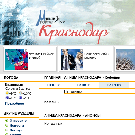
Что идет сейчас
Банк вакансий и
в кино?
резюме
ПОГОДА
ГЛАВНАЯ
>
АФИША КРАСНОДАРА
>
Кофейни
Краснодар
Пт 07.08
Сб 08.08
Вс 09.08
Сегодня
Завтра
Нет данных
+9
°С
+13
°С
+1
°С
+1
°С
Кофейни
Подробнее
ДРУГИЕ РАЗДЕЛЫ
АФИША КРАСНОДАРА
>
АНОНСЫ
О проекте
Нет данных
Новости
Погода