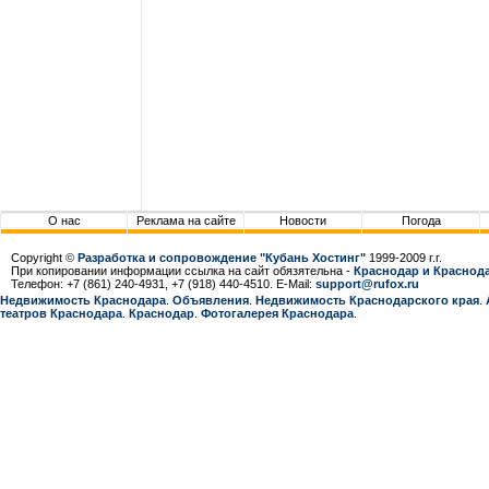
О нас
Реклама на сайте
Новости
Погода
Copyright ©
Разработка и сопровождение "Кубань Хостинг"
1999-2009 г.г.
При копировании информации ссылка на сайт обязятельна -
Краснодар и Краснода
Телефон: +7 (861) 240-4931, +7 (918) 440-4510. E-Mail:
support@rufox.ru
Недвижимость Краснодара
.
Объявления
.
Недвижимость Краснодарcкого края
.
театров Краснодара
.
Краснодар
.
Фотогалерея Краснодара
.