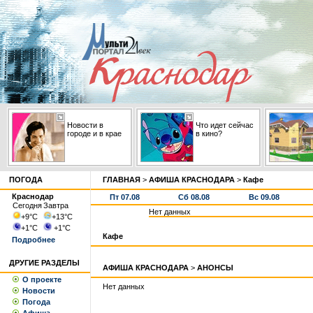
Новости в
Что идет сейчас
городе и в крае
в кино?
ПОГОДА
ГЛАВНАЯ
>
АФИША КРАСНОДАРА
>
Кафе
Краснодар
Пт 07.08
Сб 08.08
Вс 09.08
Сегодня
Завтра
Нет данных
+9
°С
+13
°С
+1
°С
+1
°С
Кафе
Подробнее
ДРУГИЕ РАЗДЕЛЫ
АФИША КРАСНОДАРА
>
АНОНСЫ
О проекте
Нет данных
Новости
Погода