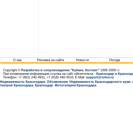
О нас
Реклама на сайте
Новости
Погода
Copyright ©
Разработка и сопровождение "Кубань Хостинг"
1999-2009 г.г.
При копировании информации ссылка на сайт обязятельна -
Краснодар и Краснода
Телефон: +7 (861) 240-4931, +7 (918) 440-4510. E-Mail:
support@rufox.ru
Недвижимость Краснодара
.
Объявления
.
Недвижимость Краснодарcкого края
.
театров Краснодара
.
Краснодар
.
Фотогалерея Краснодара
.