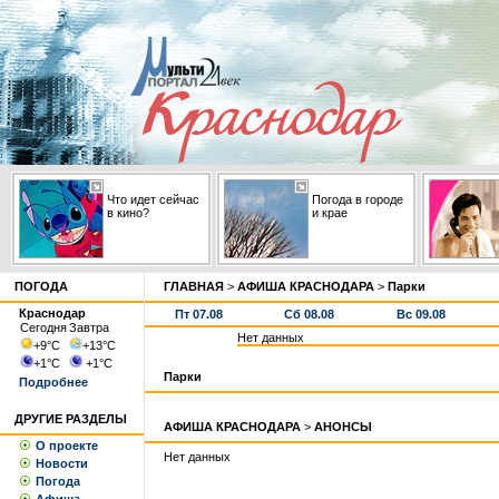
Что идет сейчас
Погода в городе
в кино?
и крае
ПОГОДА
ГЛАВНАЯ
>
АФИША КРАСНОДАРА
>
Парки
Краснодар
Пт 07.08
Сб 08.08
Вс 09.08
Сегодня
Завтра
Нет данных
+9
°С
+13
°С
+1
°С
+1
°С
Парки
Подробнее
ДРУГИЕ РАЗДЕЛЫ
АФИША КРАСНОДАРА
>
АНОНСЫ
О проекте
Нет данных
Новости
Погода