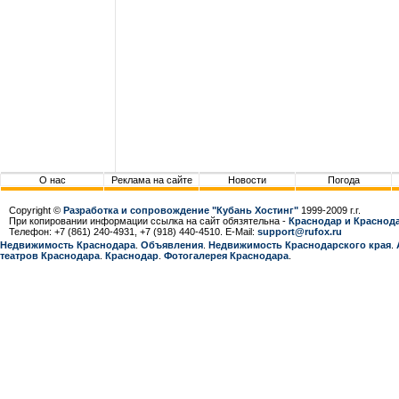
О нас
Реклама на сайте
Новости
Погода
Copyright ©
Разработка и сопровождение "Кубань Хостинг"
1999-2009 г.г.
При копировании информации ссылка на сайт обязятельна -
Краснодар и Краснода
Телефон: +7 (861) 240-4931, +7 (918) 440-4510. E-Mail:
support@rufox.ru
Недвижимость Краснодара
.
Объявления
.
Недвижимость Краснодарcкого края
.
театров Краснодара
.
Краснодар
.
Фотогалерея Краснодара
.