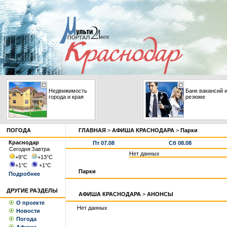
Недвижимость
Банк вакансий 
города и края
резюме
ПОГОДА
ГЛАВНАЯ
>
АФИША КРАСНОДАРА
>
Парки
Краснодар
Пт 07.08
Сб 08.08
Сегодня
Завтра
Нет данных
+9
°С
+13
°С
+1
°С
+1
°С
Парки
Подробнее
ДРУГИЕ РАЗДЕЛЫ
АФИША КРАСНОДАРА
>
АНОНСЫ
О проекте
Нет данных
Новости
Погода