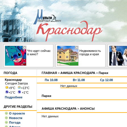
Что идет сейчас
Недвижимость
в кино?
города и края
ПОГОДА
ГЛАВНАЯ
>
АФИША КРАСНОДАРА
>
Парки
Краснодар
Пн 10.08
Вт 11.08
Ср 12.08
Сегодня
Завтра
Нет данных
+9
°С
+13
°С
+1
°С
+1
°С
Парки
Подробнее
ДРУГИЕ РАЗДЕЛЫ
АФИША КРАСНОДАРА
>
АНОНСЫ
О проекте
Нет данных
Новости
Погода