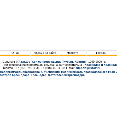
О нас
Реклама на сайте
Новости
Погода
Copyright ©
Разработка и сопровождение "Кубань Хостинг"
1999-2009 г.г.
При копировании информации ссылка на сайт обязятельна -
Краснодар и Краснода
Телефон: +7 (861) 240-4931, +7 (918) 440-4510. E-Mail:
support@rufox.ru
Недвижимость Краснодара
.
Объявления
.
Недвижимость Краснодарcкого края
.
театров Краснодара
.
Краснодар
.
Фотогалерея Краснодара
.