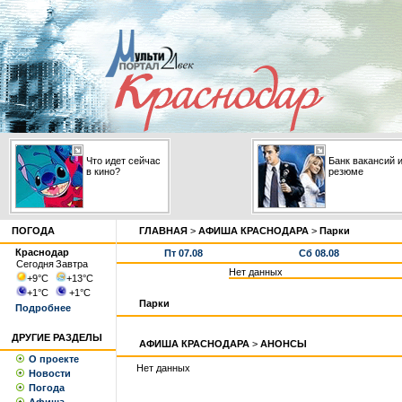
Что идет сейчас
Банк вакансий 
в кино?
резюме
ПОГОДА
ГЛАВНАЯ
>
АФИША КРАСНОДАРА
>
Парки
Краснодар
Пт 07.08
Сб 08.08
Сегодня
Завтра
Нет данных
+9
°С
+13
°С
+1
°С
+1
°С
Парки
Подробнее
ДРУГИЕ РАЗДЕЛЫ
АФИША КРАСНОДАРА
>
АНОНСЫ
О проекте
Нет данных
Новости
Погода