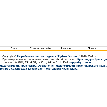
О нас
Реклама на сайте
Новости
Погода
Copyright ©
Разработка и сопровождение "Кубань Хостинг"
1999-2009 г.г.
При копировании информации ссылка на сайт обязятельна -
Краснодар и Краснода
Телефон: +7 (861) 240-4931, +7 (918) 440-4510. E-Mail:
support@rufox.ru
Недвижимость Краснодара
.
Объявления
.
Недвижимость Краснодарcкого края
.
театров Краснодара
.
Краснодар
.
Фотогалерея Краснодара
.