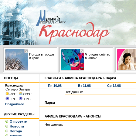
Погода в городе
Что идет сейчас
и крае
в кино?
ПОГОДА
ГЛАВНАЯ
>
АФИША КРАСНОДАРА
>
Парки
Краснодар
Пн 10.08
Вт 11.08
Ср 12.08
Сегодня
Завтра
Нет данных
+9
°С
+13
°С
+1
°С
+1
°С
Парки
Подробнее
ДРУГИЕ РАЗДЕЛЫ
АФИША КРАСНОДАРА
>
АНОНСЫ
О проекте
Нет данных
Новости
Погода