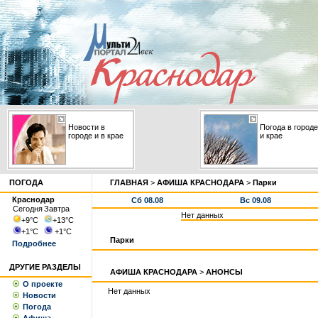
Новости в
Погода в городе
городе и в крае
и крае
ПОГОДА
ГЛАВНАЯ
>
АФИША КРАСНОДАРА
>
Парки
Краснодар
Сб 08.08
Вс 09.08
Сегодня
Завтра
Нет данных
+9
°С
+13
°С
+1
°С
+1
°С
Парки
Подробнее
ДРУГИЕ РАЗДЕЛЫ
АФИША КРАСНОДАРА
>
АНОНСЫ
О проекте
Нет данных
Новости
Погода